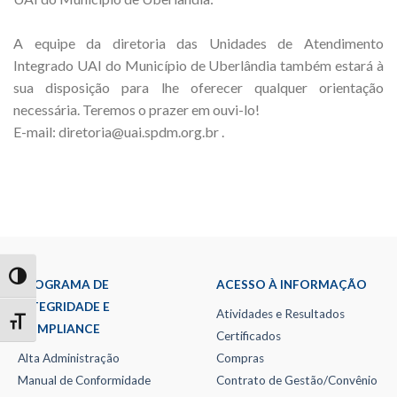
A equipe da diretoria das Unidades de Atendimento
Integrado UAI do Município de Uberlândia também estará à
sua disposição para lhe oferecer qualquer orientação
necessária. Teremos o prazer em ouvi-lo!
E-mail: diretoria@uai.spdm.org.br .
TOGGLE HIGH CONTRAST
PROGRAMA DE
ACESSO À INFORMAÇÃO
INTEGRIDADE E
Atividades e Resultados
TOGGLE FONT SIZE
COMPLIANCE
Certificados
Alta Administração
Compras
Manual de Conformidade
Contrato de Gestão/Convênio